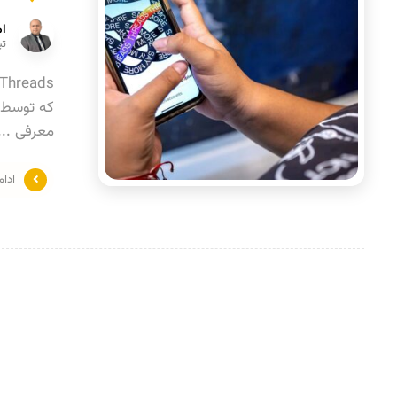
ام
تیر ۵
که توسط ا
معرفی ...
ادا